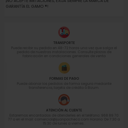
¡NO ACEPTE IMITACIONES, EXIJA SIEMPRE LA MARCA DE
GARANTÍA EL GAMO ®!
TRANSPORTE
Puede recibir su pedido en 48-72 horas una vez que salga el
pedido de nuestras instalaciones. Consulte plazos de
fabricación en condiciones generales de venta
FORMAS DE PAGO
Puede abonar los pedidos de forma segura mediante
transferencia, tarjeta de crédito ó Bizum.
ATENCIÓN AL CLIENTE
Estaremos encantados de atenderles en el teléfono: 968 89 70
77 o en el mail: comercial@juanpacheco.com Horario: De 7:30 a
15:30 de lunes a viernes..