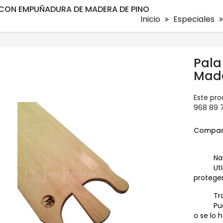
 CON EMPUÑADURA DE MADERA DE PINO
Inicio
Especiales
Pala
Made
Este pro
968 89 
Compar
Na
Ut
proteger
Tr
Pu
o se lo 