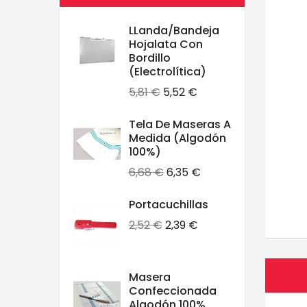
LLanda/Bandeja
Hojalata Con
Bordillo
(electrolítica)
Precio
Precio
5,81 €
5,52 €
base
Tela De Maseras A
Medida (algodón
100%)
Precio
Precio
6,68 €
6,35 €
base
Portacuchillas
Precio
Precio
2,52 €
2,39 €
base
Masera
Confeccionada
Algodón 100%