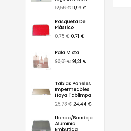
Precio
Precio
12,56 €
11,93 €
base
Rasqueta De
Plástico
Precio
Precio
0,75 €
0,71 €
base
Pala Mixta
Precio
Precio
96,01 €
91,21 €
base
Tablas Paneles
Impermeables
Haya Tablimpa
Precio
Precio
25,73 €
24,44 €
base
Llanda/bandeja
Aluminio
Embutida