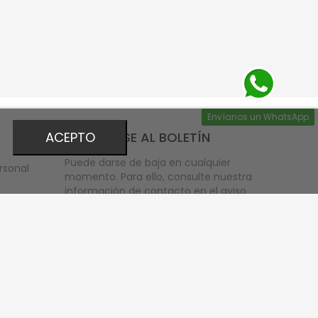
Envíanos un WhatsApp
INSCRÍBASE AL BOLETÍN
ACEPTO
Puede darse de baja en cualquier
rsonal
momento. Para ello, consulte nuestra
información de contacto en el aviso
legal.
bono
Acepto las condiciones
generales y la
política
de privacidad
scuento
eos