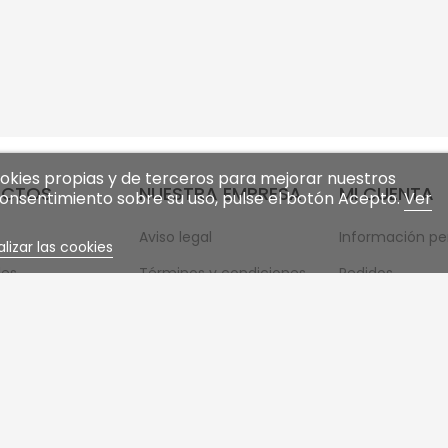
cookies propias y de terceros para mejorar nuestros
UCTOS
NUESTRA EMPRESA
MI CUENTA
 consentimiento sobre su uso, pulse el botón Acepto.
Ver
Aviso legal
Información pe
lizar las cookies
es
Términos y condiciones
Pedidos
 vendidos
generales de venta
Facturas por a
Formas de pago
Direcciones
Contacte con nosotros
Cupones de de
Mapa del sitio
mi lista de des