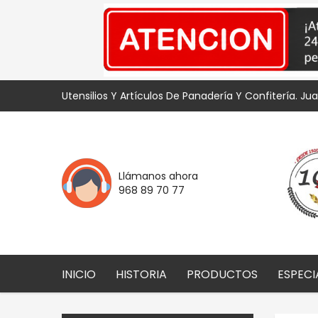
Utensilios Y Artículos De Panadería Y Confitería. Ju
Llámanos ahora
968 89 70 77
INICIO
HISTORIA
PRODUCTOS
ESPECI