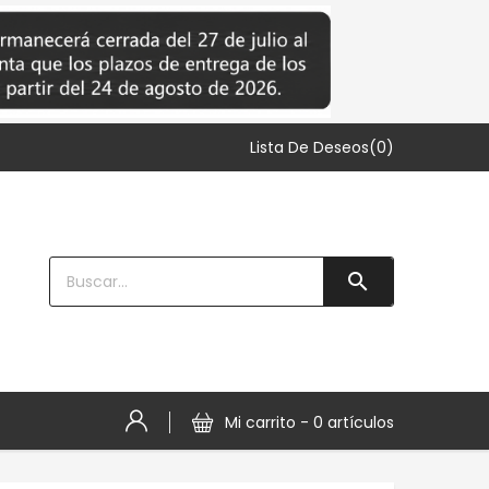
Lista De Deseos(0)

Mi carrito -
0 artículos