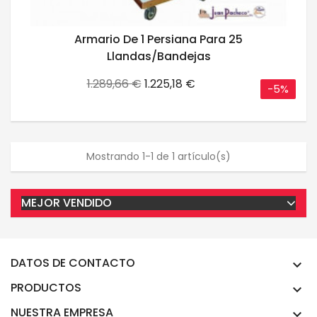
Armario De 1 Persiana Para 25
Llandas/bandejas
Precio
Precio
1.289,66 €
1.225,18 €
-5%
base
Mostrando 1-1 de 1 artículo(s)
MEJOR VENDIDO
DATOS DE CONTACTO

PRODUCTOS

NUESTRA EMPRESA
