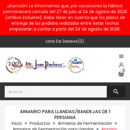
¡Atención! Le informamos que, por vacaciones la fábrica
permanecerá cerrada del 27 de julio al 24 de agosto de 2026
(ambos inclusive). Debe tener en cuenta que los plazos de
entrega de los pedidos realizados entre estas fechas
empezarán a contar a partir del 24 de agosto de 2026..
Lista De Deseos(0)

0

ARMARIO PARA LLANDAS/BANDEJAS DE 1
PERSIANA
Inicio
Productos
Armarios de Fermentación
Armarios de Fermentación para Llandas
Armario