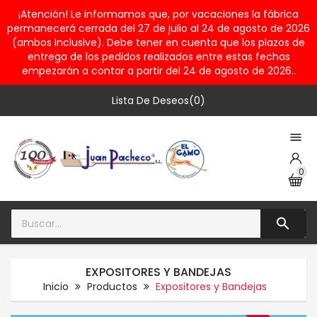
¡Atención! Le informamos que, por vacaciones la fábrica
permanecerá cerrada del 27 de julio al 24 de agosto de 2026
(ambos inclusive). Debe tener en cuenta que los plazos de
entrega de los pedidos realizados entre estas fechas
empezarán a contar a partir del 24 de agosto de 2026..
Lista De Deseos(0)

0

EXPOSITORES Y BANDEJAS
Inicio
Productos
Expositores y Bandejas