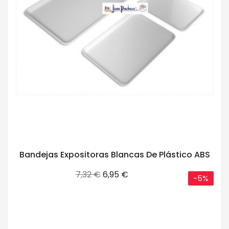
Bandejas Expositoras Blancas De Plástico ABS
Precio
Precio
7,32 €
6,95 €
-5%
base