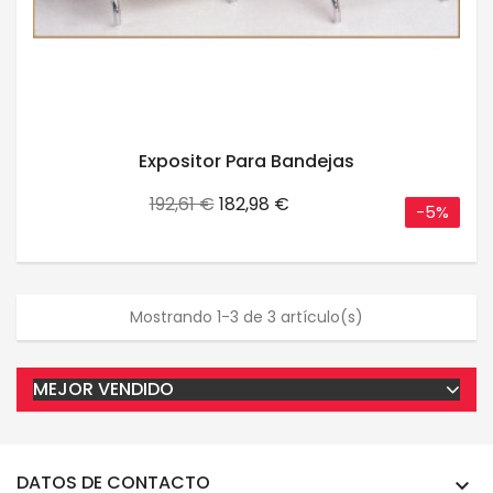
Expositor Para Bandejas
Precio
Precio
192,61 €
182,98 €
-5%
base
Mostrando 1-3 de 3 artículo(s)
MEJOR VENDIDO
DATOS DE CONTACTO
