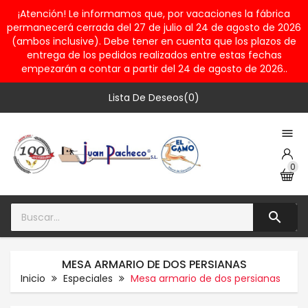
¡Atención! Le informamos que, por vacaciones la fábrica
permanecerá cerrada del 27 de julio al 24 de agosto de 2026
(ambos inclusive). Debe tener en cuenta que los plazos de
entrega de los pedidos realizados entre estas fechas
empezarán a contar a partir del 24 de agosto de 2026..
Lista De Deseos(0)

0

MESA ARMARIO DE DOS PERSIANAS
Inicio
Especiales
Mesa armario de dos persianas