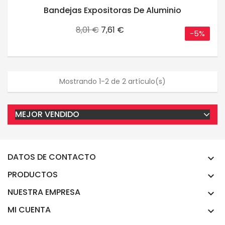
Bandejas Expositoras De Aluminio
Precio
Precio
8,01 €
7,61 €
-5%
base
Mostrando 1-2 de 2 artículo(s)
MEJOR VENDIDO
DATOS DE CONTACTO

PRODUCTOS

NUESTRA EMPRESA

MI CUENTA
