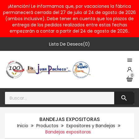
¡Atención! Le informamos que, por vacaciones la fábrica
permanecerá cerrada del 27 de julio al 24 de agosto de 2026
(ambos inclusive). Debe tener en cuenta que los plazos de
entrega de los pedidos realizados entre estas fechas
empezarán a contar a partir del 24 de agosto de 2026..
Lista De Deseos(0)

0

BANDEJAS EXPOSITORAS
Inicio
Productos
Expositores y Bandejas
Bandejas expositoras