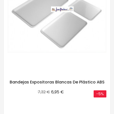
Bandejas Expositoras Blancas De Plástico ABS
Precio
Precio
7,32 €
6,95 €
-5%
base