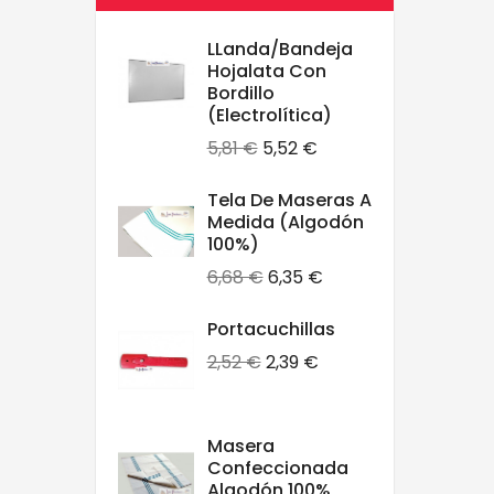
LLanda/Bandeja
Hojalata Con
Bordillo
(electrolítica)
Precio
Precio
5,81 €
5,52 €
base
Tela De Maseras A
Medida (algodón
100%)
Precio
Precio
6,68 €
6,35 €
base
Portacuchillas
Precio
Precio
2,52 €
2,39 €
base
Masera
Confeccionada
Algodón 100%