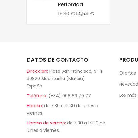
Perforada
Precio
Precio
15,30 €
14,54 €
base
DATOS DE CONTACTO
PROD
Dirección:
Plaza San Francisco, Nº 4
Ofertas
30820 Alcantarilla (Murcia)
Novedad
España
Los más
Teléfono:
(+34) 968 89 70 77
Horario:
de 7:30 a 15:30 de lunes a
viernes.
Horario de verano:
de 7:30 a 14:30 de
lunes a viernes.