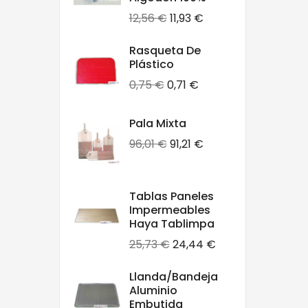
Precio
Precio
12,56 €
11,93 €
base
Rasqueta De
Plástico
Precio
Precio
0,75 €
0,71 €
base
Pala Mixta
Precio
Precio
96,01 €
91,21 €
base
Tablas Paneles
Impermeables
Haya Tablimpa
Precio
Precio
25,73 €
24,44 €
base
Llanda/bandeja
Aluminio
Embutida