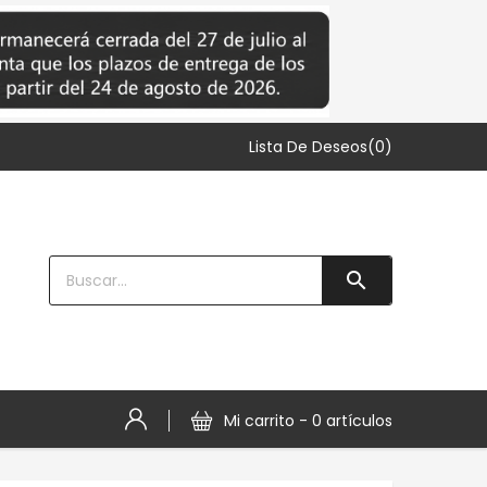
Lista De Deseos(0)

Mi carrito -
0 artículos