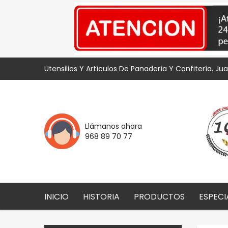
Utensilios Y Artículos De Panadería Y Confitería. Ju
Llámanos ahora
968 89 70 77
INICIO
HISTORIA
PRODUCTOS
ESPECI