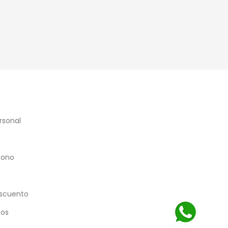
rsonal
bono
scuento
eos