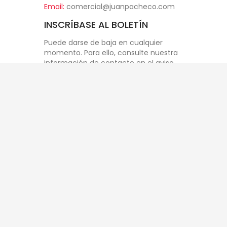
Email:
comercial@juanpacheco.com
INSCRÍBASE AL BOLETÍN
Puede darse de baja en cualquier
momento. Para ello, consulte nuestra
información de contacto en el aviso
legal.
Acepto las condiciones
generales y la
política
de privacidad