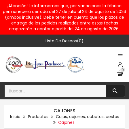
¡Atención! Le informamos que, por vacaciones la fábrica
permanecerá cerrada del 27 de julio al 24 de agosto de 2026
(ambos inclusive). Debe tener en cuenta que los plazos de
entrega de los pedidos realizados entre estas fechas
empezarán a contar a partir del 24 de agosto de 2026..
Lista De Deseos(0)

0

CAJONES
Inicio
Productos
Cajas, cajones, cubetas, cestos
Cajones