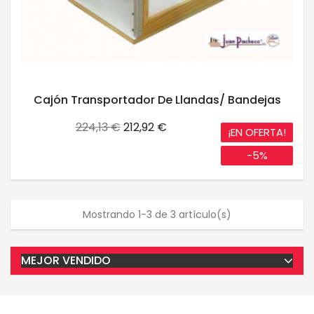
Cajón Transportador De Llandas/ Bandejas
Precio
Precio
224,13 €
212,92 €
¡EN OFERTA!
base
-5%
Mostrando 1-3 de 3 artículo(s)
MEJOR VENDIDO