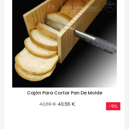
Cajón Para Cortar Pan De Molde
Precio
Precio
42,69 €
40,56 €
-5%
base