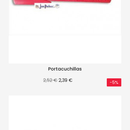
Portacuchillas
Precio
Precio
2,52 €
2,39 €
-5%
base