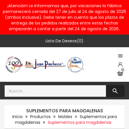
¡Atención! Le informamos que, por vacaciones la fábrica
permanecerá cerrada del 27 de julio al 24 de agosto de 2026
(ambos inclusive). Debe tener en cuenta que los plazos de
entrega de los pedidos realizados entre estas fechas
empezarán a contar a partir del 24 de agosto de 2026..
Lista De Deseos(0)

0

SUPLEMENTOS PARA MAGDALENAS
Inicio
Productos
Moldes
Suplementos para
magdalenas
Suplementos para magdalenas