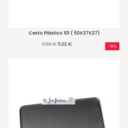
Cesto Plástico 101 ( 50X37X27)
Precio
Precio
11,60 €
11,02 €
-5%
base