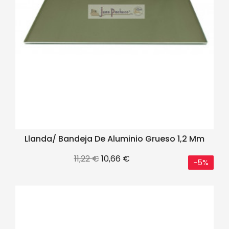
Llanda/ Bandeja De Aluminio Grueso 1,2 Mm
Precio
Precio
11,22 €
10,66 €
-5%
base