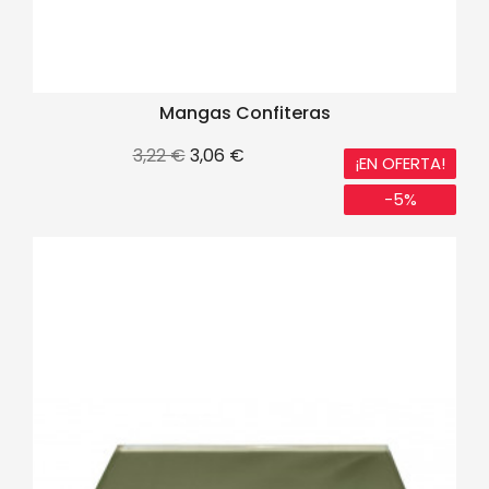
Mangas Confiteras
Precio
Precio
3,22 €
3,06 €
¡EN OFERTA!
base
-5%