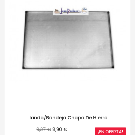
Llanda/Bandeja Chapa De Hierro
Precio
Precio
9,37 €
8,90 €
¡EN OFERTA!