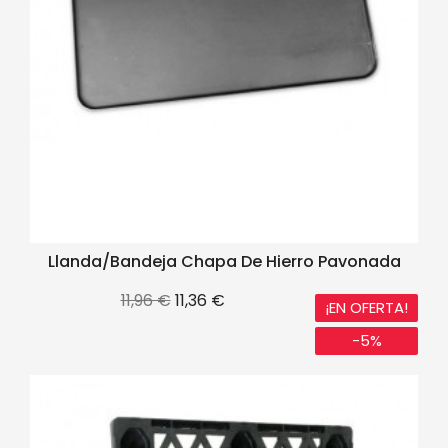
Llanda/Bandeja Chapa De Hierro Pavonada
Precio
Precio
11,96 €
11,36 €
¡EN OFERTA!
base
-5%