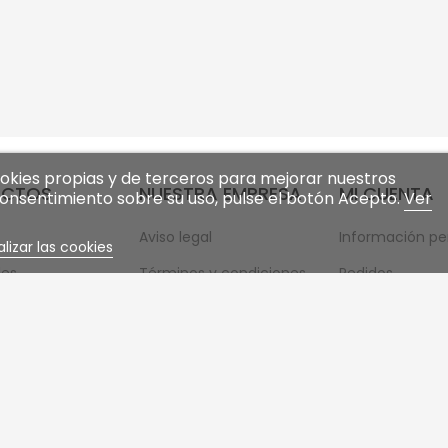
cookies propias y de terceros para mejorar nuestros
UCTOS
NUESTRA EMPRESA
MI CUENTA
 consentimiento sobre su uso, pulse el botón Acepto.
Ver
Aviso legal
Información pe
lizar las cookies
es
Términos y condiciones
Pedidos
 vendidos
generales de venta
Facturas por a
Formas de pago
Direcciones
Contacte con nosotros
Cupones de de
Mapa del sitio
mi lista de des