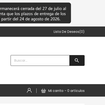
Lista De Deseos(0)

Mi carrito -
0 artículos