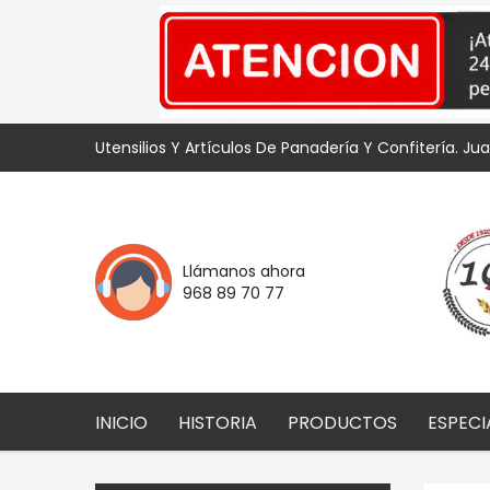
Utensilios Y Artículos De Panadería Y Confitería. Ju
Llámanos ahora
968 89 70 77
INICIO
HISTORIA
PRODUCTOS
ESPECI