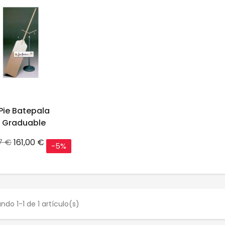
Pie Batepala
Graduable
o
Precio
7 €
161,00 €
-5%
ndo 1-1 de 1 artículo(s)