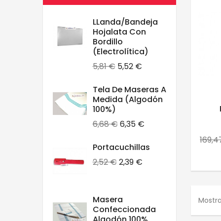
LLanda/Bandeja
Hojalata Con
Bordillo
(electrolítica)
Precio
Precio
5,81 €
5,52 €
base
Tela De Maseras A
Medida (algodón
100%)
Precio
Precio
6,68 €
6,35 €
base
Preci
169,4
Portacuchillas
base
Precio
Precio
2,52 €
2,39 €
base
Masera
Mostra
Confeccionada
Algodón 100%