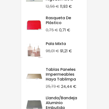
Precio
Precio
12,56 €
11,93 €
base
Rasqueta De
Plástico
Precio
Precio
0,75 €
0,71 €
base
Pala Mixta
Precio
Precio
96,01 €
91,21 €
base
Tablas Paneles
Impermeables
Haya Tablimpa
Precio
Precio
25,73 €
24,44 €
base
Llanda/bandeja
Aluminio
Embutida