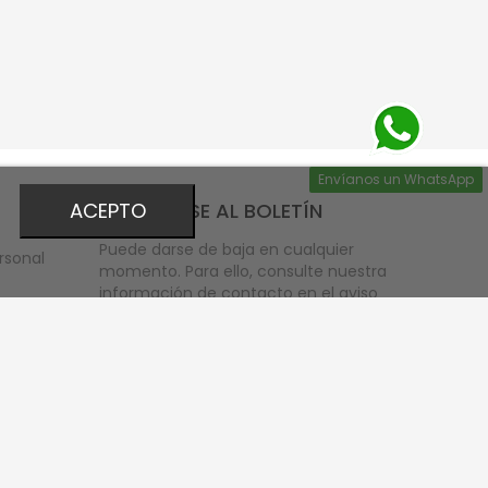
Envíanos un WhatsApp
INSCRÍBASE AL BOLETÍN
ACEPTO
Puede darse de baja en cualquier
rsonal
momento. Para ello, consulte nuestra
información de contacto en el aviso
legal.
bono
Acepto las condiciones
generales y la
política
de privacidad
scuento
eos