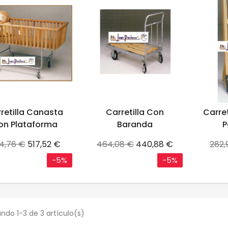
retilla Canasta
Carretilla Con
Carre
on Plataforma
Baranda
P
ecio
Precio
Precio
Precio
Prec
4,76 €
517,52 €
464,08 €
440,88 €
282,
se
base
bas
-5%
-5%
ndo 1-3 de 3 artículo(s)