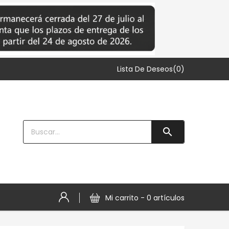
Lista De Deseos(0)

Mi carrito -
0 artículos