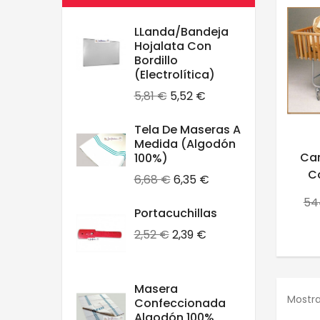
LLanda/Bandeja
Hojalata Con
Bordillo
(electrolítica)
Precio
Precio
5,81 €
5,52 €
base
Tela De Maseras A
Medida (algodón
Car
100%)
C
Precio
Precio
6,68 €
6,35 €
base
Pr
54
Portacuchillas
ba
Precio
Precio
2,52 €
2,39 €
base
Masera
Mostra
Confeccionada
Algodón 100%