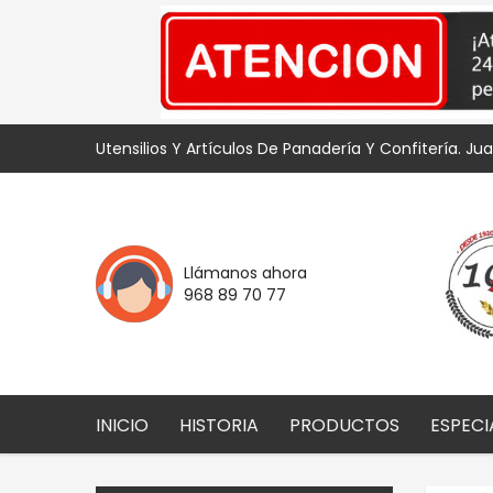
Utensilios Y Artículos De Panadería Y Confitería. Ju
Llámanos ahora
968 89 70 77
INICIO
HISTORIA
PRODUCTOS
ESPECI