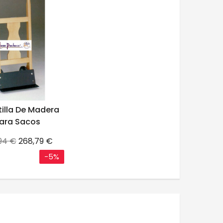
tilla De Madera
ara Sacos
io
Precio
94 €
268,79 €
e
-5%