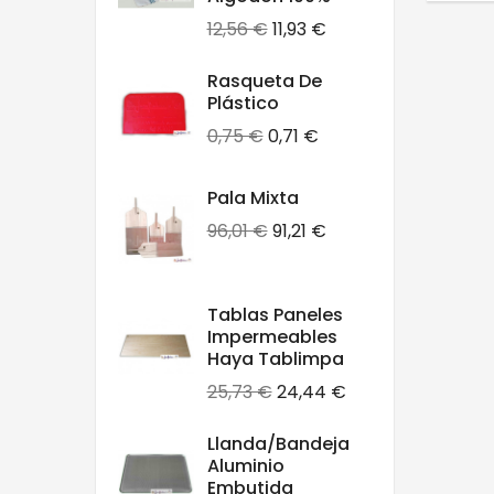
Precio
Precio
12,56 €
11,93 €
base
Rasqueta De
Plástico
Precio
Precio
0,75 €
0,71 €
base
Pala Mixta
Precio
Precio
96,01 €
91,21 €
base
Tablas Paneles
Impermeables
Haya Tablimpa
Precio
Precio
25,73 €
24,44 €
base
Llanda/bandeja
Aluminio
Embutida