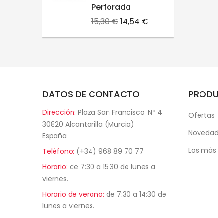
Perforada
Precio
Precio
15,30 €
14,54 €
base
DATOS DE CONTACTO
PROD
Dirección:
Plaza San Francisco, Nº 4
Ofertas
30820 Alcantarilla (Murcia)
Novedad
España
Los más
Teléfono:
(+34) 968 89 70 77
Horario:
de 7:30 a 15:30 de lunes a
viernes.
Horario de verano:
de 7:30 a 14:30 de
lunes a viernes.