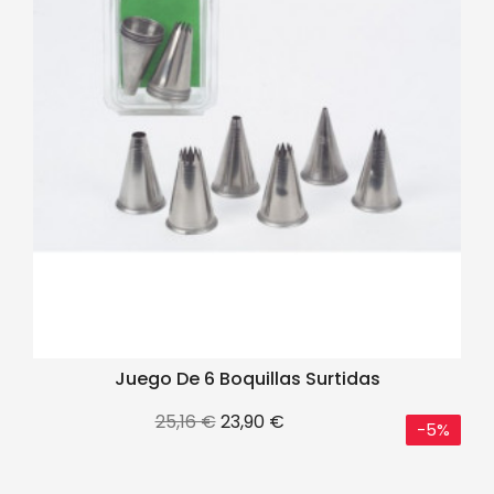
Juego De 6 Boquillas Surtidas
Precio
Precio
25,16 €
23,90 €
-5%
base