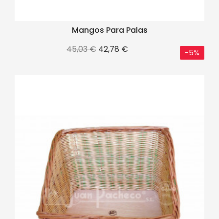
Mangos Para Palas
Precio
Precio
45,03 €
42,78 €
-5%
base