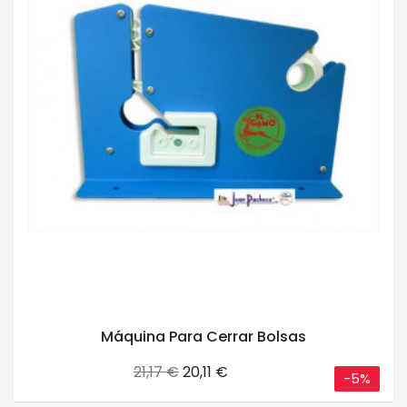
Máquina Para Cerrar Bolsas
Precio
Precio
21,17 €
20,11 €
-5%
base