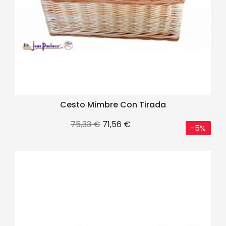
Cesto Mimbre Con Tirada
Precio
Precio
75,33 €
71,56 €
-5%
base