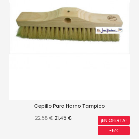
Cepillo Para Horno Tampico
Precio
Precio
22,58 €
21,45 €
¡EN OFERTA!
base
-5%