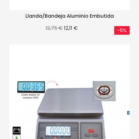
Llanda/bandeja Aluminio Embutida
Precio
Precio
12,75 €
12,11 €
-5%
base