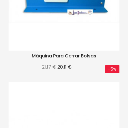
Máquina Para Cerrar Bolsas
Precio
Precio
21,17 €
20,11 €
-5%
base