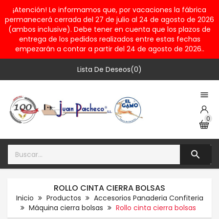
¡Atención! Le informamos que, por vacaciones la fábrica
permanecerá cerrada del 27 de julio al 24 de agosto de 2026
(ambos inclusive). Debe tener en cuenta que los plazos de
entrega de los pedidos realizados entre estas fechas
empezarán a contar a partir del 24 de agosto de 2026..
Lista De Deseos(0)

0

ROLLO CINTA CIERRA BOLSAS
Inicio
Productos
Accesorios Panaderia Confiteria
Máquina cierra bolsas
Rollo cinta cierra bolsas