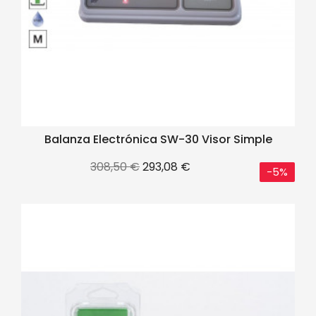
Balanza Electrónica SW-30 Visor Simple
Precio
Precio
308,50 €
293,08 €
-5%
base