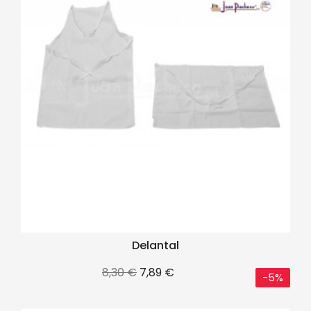
Delantal
Precio
Precio
8,30 €
7,89 €
-5%
base