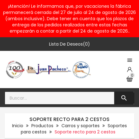
¡Atención! Le informamos que, por vacaciones la fábrica
permanecerá cerrada del 27 de julio al 24 de agosto de 2026
(ambos inclusive). Debe tener en cuenta que los plazos de
entrega de los pedidos realizados entre estas fechas
empezarán a contar a partir del 24 de agosto de 2026..
Lista De Deseos(0)

0

SOPORTE RECTO PARA 2 CESTOS
Inicio
Productos
Carros y soportes
Soportes
para cestos
Soporte recto para 2 cestos