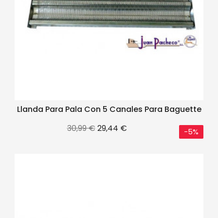
Llanda Para Pala Con 5 Canales Para Baguette
Precio
Precio
30,99 €
29,44 €
-5%
base