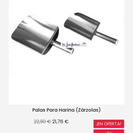
Palas Para Harina (zárzolas)
Precio
Precio
22,90 €
21,76 €
¡EN OFERTA!
base