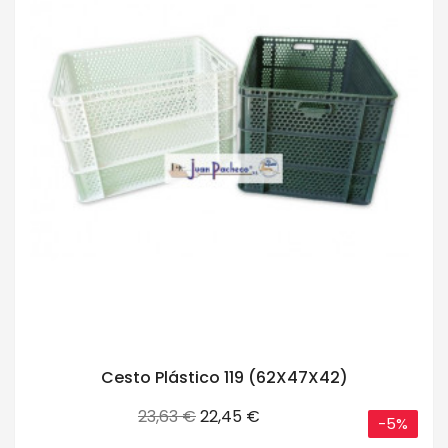
Cesto Plástico 119 (62X47X42)
Precio
Precio
23,63 €
22,45 €
-5%
base