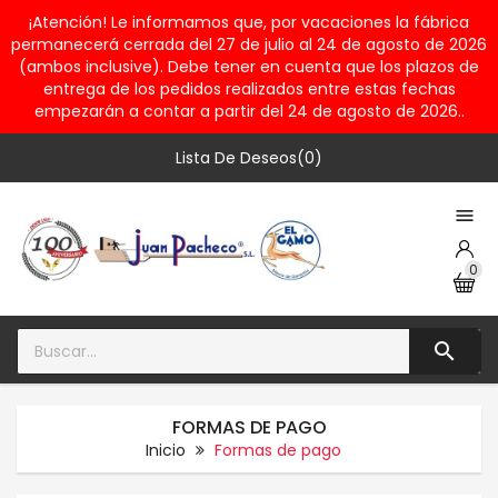
¡Atención! Le informamos que, por vacaciones la fábrica
permanecerá cerrada del 27 de julio al 24 de agosto de 2026
(ambos inclusive). Debe tener en cuenta que los plazos de
entrega de los pedidos realizados entre estas fechas
empezarán a contar a partir del 24 de agosto de 2026..
Lista De Deseos(0)

0

FORMAS DE PAGO
Inicio
Formas de pago