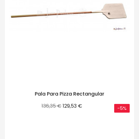
Pala Para Pizza Rectangular
Precio
Precio
136,35 €
129,53 €
-5%
base