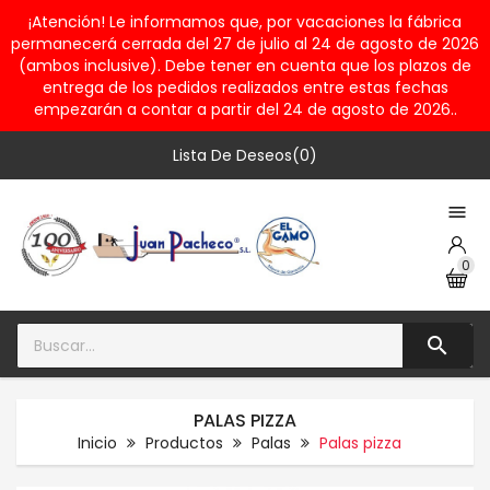
¡Atención! Le informamos que, por vacaciones la fábrica
permanecerá cerrada del 27 de julio al 24 de agosto de 2026
(ambos inclusive). Debe tener en cuenta que los plazos de
entrega de los pedidos realizados entre estas fechas
empezarán a contar a partir del 24 de agosto de 2026..
Lista De Deseos(0)

0

PALAS PIZZA
Inicio
Productos
Palas
Palas pizza