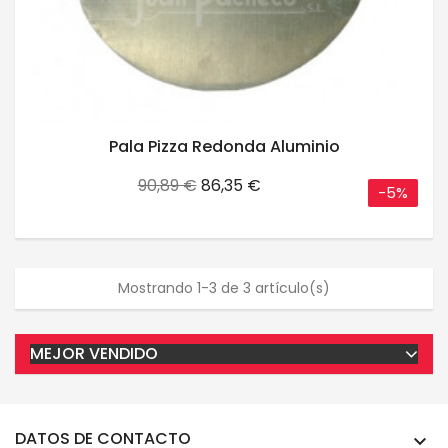
Pala Pizza Redonda Aluminio
Precio
Precio
90,89 €
86,35 €
-5%
base
Mostrando 1-3 de 3 artículo(s)
MEJOR VENDIDO
DATOS DE CONTACTO
