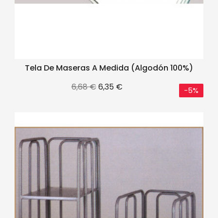
Tela De Maseras A Medida (algodón 100%)
Precio
Precio
6,68 €
6,35 €
-5%
base