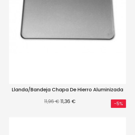
Llanda/Bandeja Chapa De Hierro Aluminizada
Precio
Precio
11,96 €
11,36 €
-5%
base