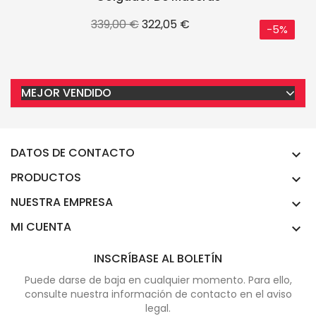
Precio
Precio
339,00 €
322,05 €
-5%
base
MEJOR VENDIDO
DATOS DE CONTACTO

PRODUCTOS

NUESTRA EMPRESA

MI CUENTA

INSCRÍBASE AL BOLETÍN
Puede darse de baja en cualquier momento. Para ello,
consulte nuestra información de contacto en el aviso
legal.