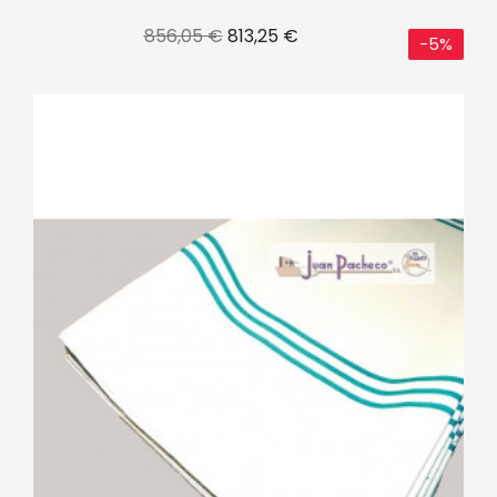
Precio
Precio
856,05 €
813,25 €
-5%
base