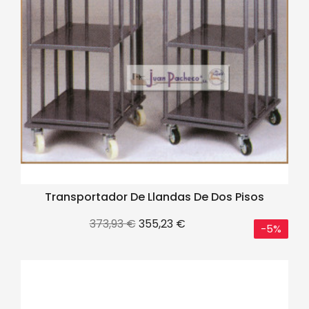
Transportador De Llandas De Dos Pisos
Precio
Precio
373,93 €
355,23 €
-5%
base