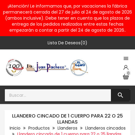
¡Atención! Le informamos que, por vacaciones la fábrica
permanecerá cerrada del 27 de julio al 24 de agosto de 2026
(ambos inclusive). Debe tener en cuenta que los plazos de
entrega de los pedidos realizados entre estas fechas
empezarán a contar a partir del 24 de agosto de 2026..
Lista De Deseos(0)

0

LLANDERO CINCADO DE 1 CUERPO PARA 22 O 25
LLANDAS
Inicio
Productos
Llanderos
Llanderos cincados
Llandero cincado de 1 cuerpo para 22 o 25 llandas