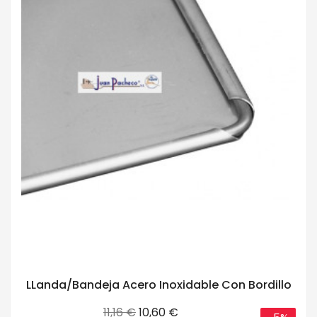
LLanda/Bandeja Acero Inoxidable Con Bordillo
Precio
Precio
11,16 €
10,60 €