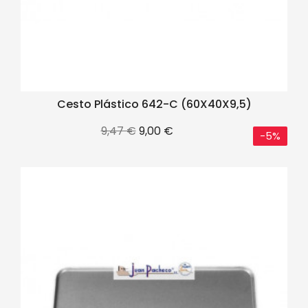
Cesto Plástico 642-C (60X40X9,5)
Precio
Precio
9,47 €
9,00 €
-5%
base