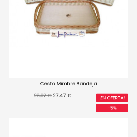
Cesto Mimbre Bandeja
Precio
Precio
28,92 €
27,47 €
¡EN OFERTA!
base
-5%