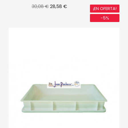
Precio
Precio
30,08 €
28,58 €
¡EN OFERTA!
base
-5%