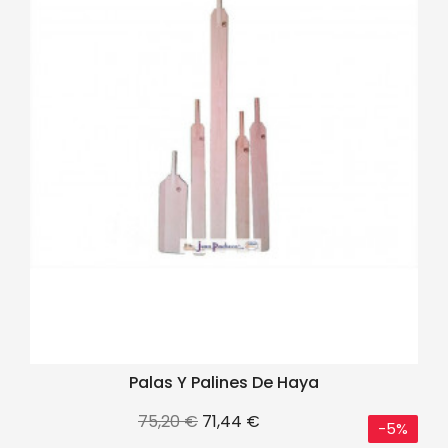
Palas Y Palines De Haya
Precio
Precio
75,20 €
71,44 €
-5%
base