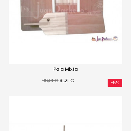
Pala Mixta
Precio
Precio
96,01 €
91,21 €
-5%
base