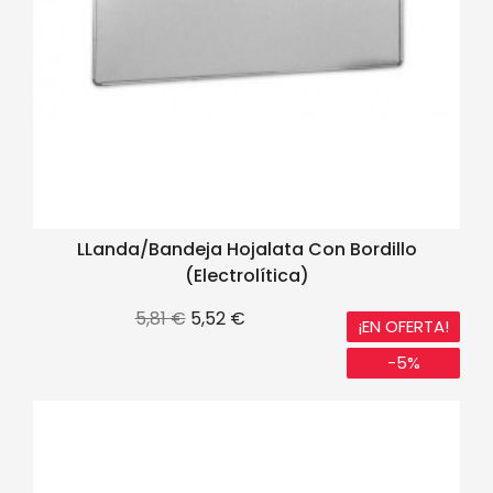
LLanda/Bandeja Hojalata Con Bordillo
(electrolítica)
Precio
Precio
5,81 €
5,52 €
¡EN OFERTA!
base
-5%