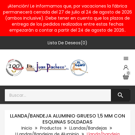
¡Atención! Le informamos que, por vacaciones la fábrica
permanecerá cerrada del 27 de julio al 24 de agosto de 2026
(ambos inclusive). Debe tener en cuenta que los plazos de
entrega de los pedidos realizados entre estas fechas
empezarán a contar a partir del 24 de agosto de 2026..
Lista De Deseos(0)

0

LLANDA/BANDEJA ALUMINIO GRUESO 1,5 MM CON
ESQUINAS SOLDADAS
Inicio
Productos
LLandas/Bandejas
LLandas/Bandejas de Aluminio
Llanda/bandeja