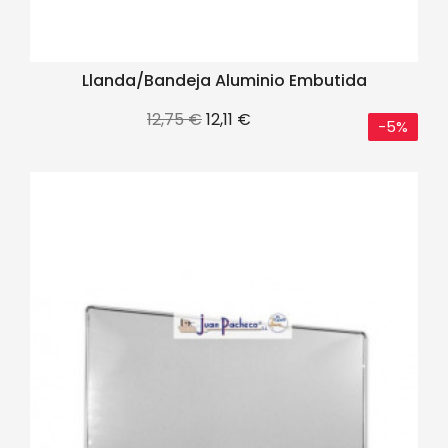
Llanda/bandeja Aluminio Embutida
Precio
Precio
12,75 €
12,11 €
-5%
base