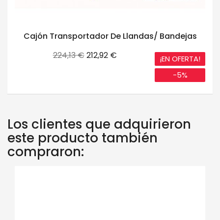
Cajón Transportador De Llandas/ Bandejas
Precio
Precio
224,13 €
212,92 €
¡EN OFERTA!
base
-5%
Los clientes que adquirieron
este producto también
compraron: