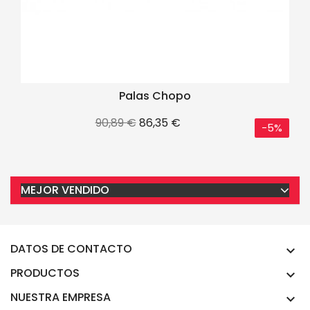
Palas Chopo
Precio
Precio
90,89 €
86,35 €
-5%
base
MEJOR VENDIDO
DATOS DE CONTACTO

PRODUCTOS

NUESTRA EMPRESA
