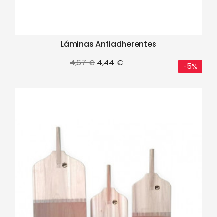
Láminas Antiadherentes
Precio
Precio
4,67 €
4,44 €
-5%
base