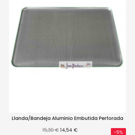
Llanda/bandeja Aluminio Embutida Perforada
Precio
Precio
15,30 €
14,54 €
-5%