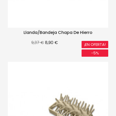
Llanda/Bandeja Chapa De Hierro
Precio
Precio
9,37 €
8,90 €
¡EN OFERTA!
base
-5%