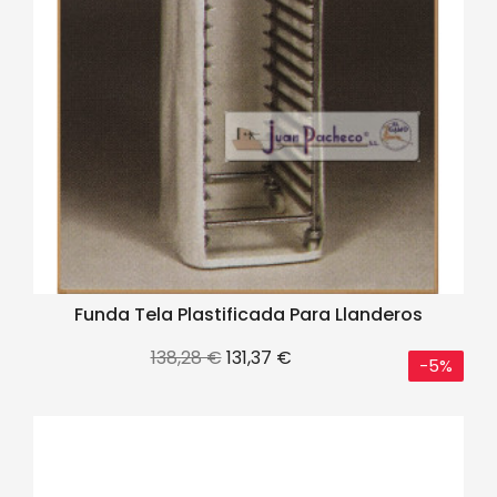
Funda Tela Plastificada Para Llanderos
Precio
Precio
138,28 €
131,37 €
-5%
base