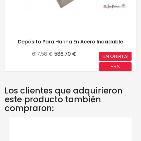
Depósito Para Harina En Acero Inoxidable
Precio
Precio
617,58 €
586,70 €
¡EN OFERTA!
base
-5%
Los clientes que adquirieron
este producto también
compraron: