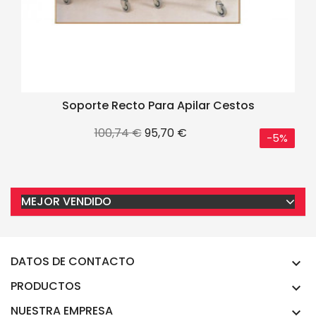
Soporte Recto Para Apilar Cestos
Precio
Precio
100,74 €
95,70 €
-5%
base
MEJOR VENDIDO
DATOS DE CONTACTO

PRODUCTOS

NUESTRA EMPRESA
