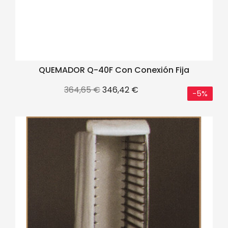
QUEMADOR Q-40F Con Conexión Fija
Precio
Precio
364,65 €
346,42 €
-5%
base