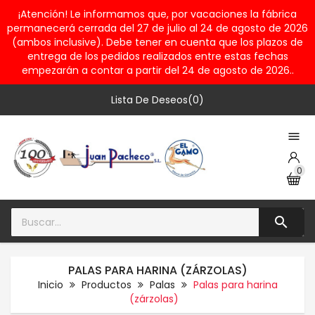
¡Atención! Le informamos que, por vacaciones la fábrica
permanecerá cerrada del 27 de julio al 24 de agosto de 2026
(ambos inclusive). Debe tener en cuenta que los plazos de
entrega de los pedidos realizados entre estas fechas
empezarán a contar a partir del 24 de agosto de 2026..
Lista De Deseos(0)

0

PALAS PARA HARINA (ZÁRZOLAS)
Inicio
Productos
Palas
Palas para harina
(zárzolas)