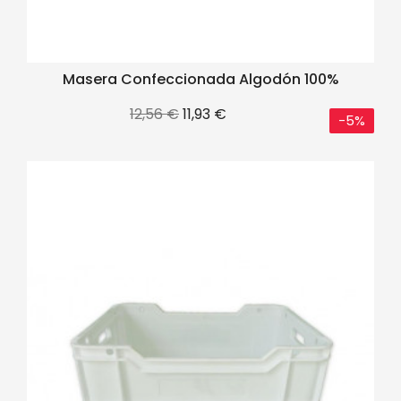
Masera Confeccionada Algodón 100%
Precio
Precio
12,56 €
11,93 €
-5%
base