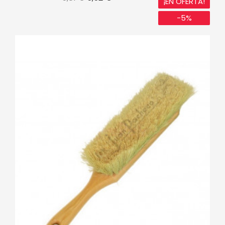
¡EN OFERTA!
base
-5%