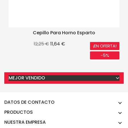
Cepillo Para Horno Esparto
Precio
Precio
12,25 €
11,64 €
¡EN OFERTA!
base
-5%
MEJOR VENDIDO
DATOS DE CONTACTO

PRODUCTOS

NUESTRA EMPRESA
