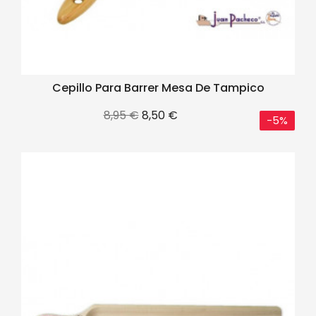
Cepillo Para Barrer Mesa De Tampico
Precio
Precio
8,95 €
8,50 €
-5%
base