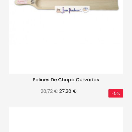
Palines De Chopo Curvados
Precio
Precio
28,72 €
27,28 €
-5%
base