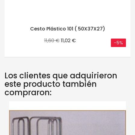
Cesto Plástico 101 ( 50X37X27)
Precio
Precio
11,60 €
11,02 €
-5%
base
Los clientes que adquirieron
este producto también
compraron: