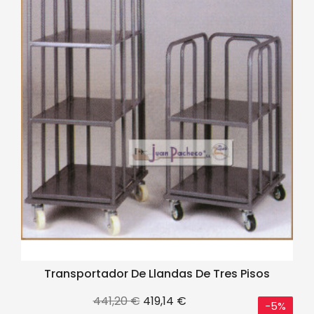
Transportador De Llandas De Tres Pisos
Precio
Precio
441,20 €
419,14 €
-5%