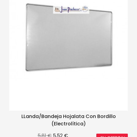
LLanda/Bandeja Hojalata Con Bordillo
(electrolítica)
Precio
Precio
5,81 €
5,52 €