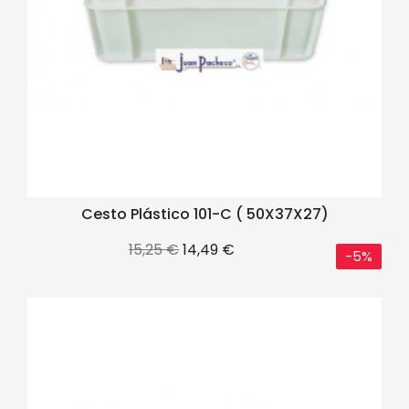
Cesto Plástico 101-C ( 50X37X27)
Precio
Precio
15,25 €
14,49 €
-5%
base