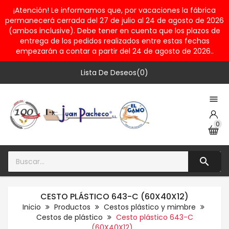
¡Atención! Le informamos que, por vacaciones la fábrica
permanecerá cerrada del 27 de julio al 24 de agosto de 2026
(ambos inclusive). Debe tener en cuenta que los plazos de
entrega de los pedidos realizados entre estas fechas
empezarán a contar a partir del 24 de agosto de 2026..
Lista De Deseos(0)

0

CESTO PLÁSTICO 643-C (60X40X12)
Inicio
Productos
Cestos plástico y mimbre
Cestos de plástico
Cesto plástico 643-C
(60X40X12)