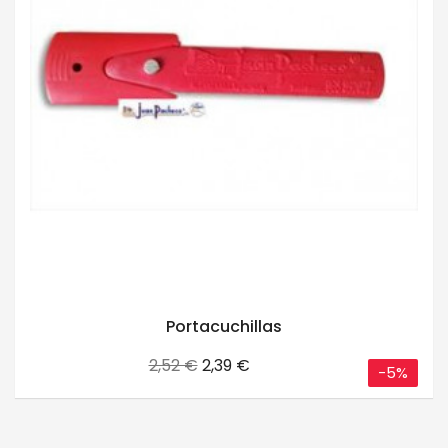
Portacuchillas
Precio
Precio
2,52 €
2,39 €
-5%
base