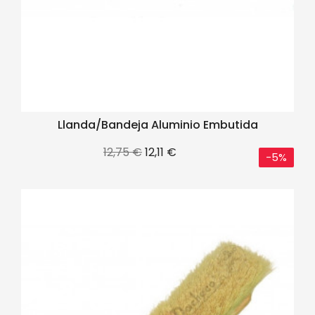
Llanda/bandeja Aluminio Embutida
Precio
Precio
12,75 €
12,11 €
-5%
base