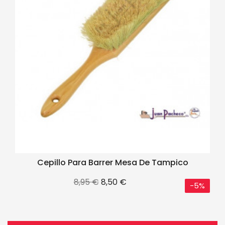
Cepillo Para Barrer Mesa De Tampico
Precio
Precio
8,95 €
8,50 €
-5%
base