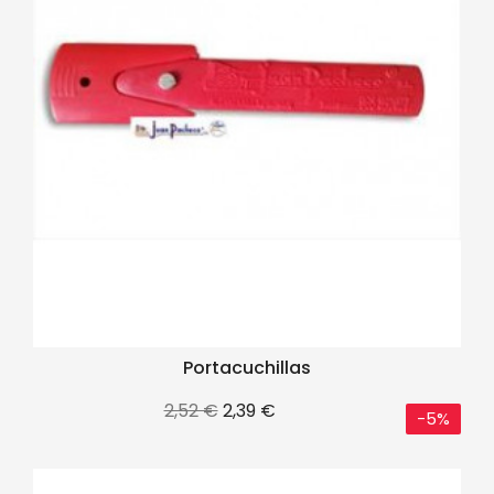
Portacuchillas
Precio
Precio
2,52 €
2,39 €
-5%
base