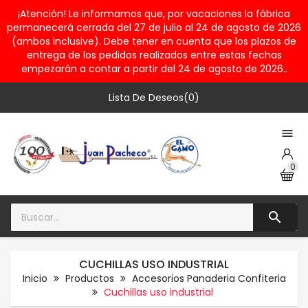
¡Atención! Le informamos que, por vacaciones la fábrica
permanecerá cerrada del 27 de julio al 24 de agosto de 2026
(ambos inclusive). Debe tener en cuenta que los plazos de
entrega de los pedidos realizados entre estas fechas
empezarán a contar a partir del 24 de agosto de 2026..
Lista De Deseos(0)

0

CUCHILLAS USO INDUSTRIAL
Inicio
Productos
Accesorios Panaderia Confiteria
Cuchillas uso industrial