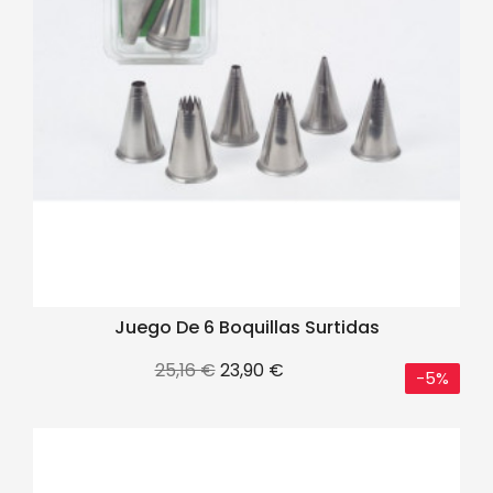
Juego De 6 Boquillas Surtidas
Precio
Precio
25,16 €
23,90 €
-5%
base