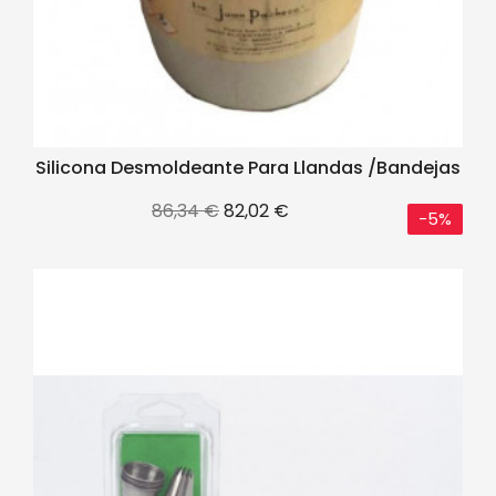
Silicona Desmoldeante Para Llandas /bandejas
Precio
Precio
86,34 €
82,02 €
-5%
base