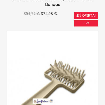
Llandas
Precio
Precio
394,72 €
374,98 €
¡EN OFERTA!
base
-5%