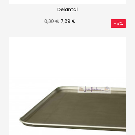
Delantal
Precio
Precio
8,30 €
7,89 €
-5%
base