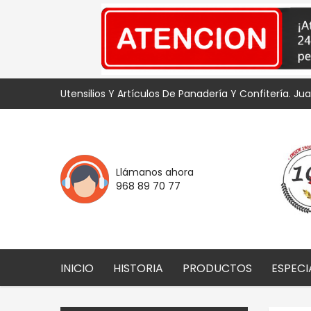
Utensilios Y Artículos De Panadería Y Confitería. Ju
Llámanos ahora
968 89 70 77
INICIO
HISTORIA
PRODUCTOS
ESPECI