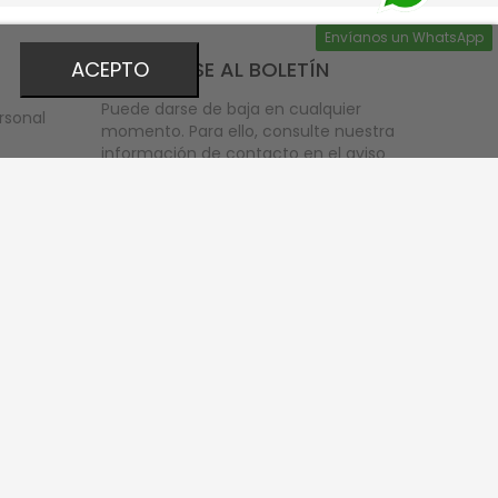
Envíanos un WhatsApp
ACEPTO
INSCRÍBASE AL BOLETÍN
Puede darse de baja en cualquier
rsonal
momento. Para ello, consulte nuestra
información de contacto en el aviso
legal.
bono
Acepto las condiciones
generales y la
política
de privacidad
scuento
eos