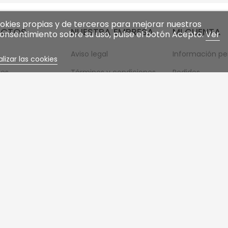
cookies propias y de terceros para mejorar nuestros
UCTOS
NUESTRA EMPRESA
MI CUENTA
 consentimiento sobre su uso, pulse el botón Acepto.
Ver
Aviso legal
Información pe
lizar las cookies
es
Términos y condiciones
Pedidos
 vendidos
generales de venta
Facturas por a
Formas de pago
Direcciones
Contacte con nosotros
Cupones de de
Mapa del sitio
mi lista de des
Mis alertas