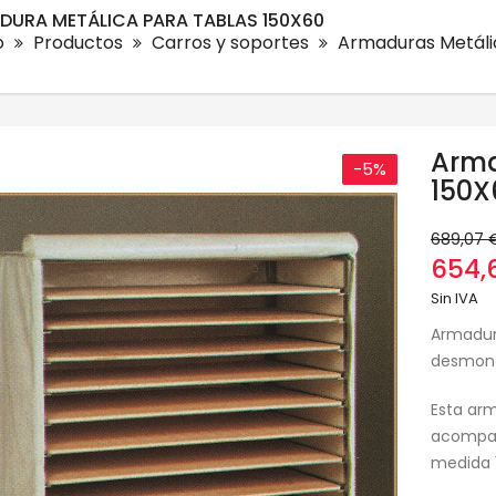
DURA METÁLICA PARA TABLAS 150X60
o
Productos
Carros y soportes
Armaduras Metáli
Arma
-5%
150X
689,07 
654,
Sin IVA
Armadura
desmont
Esta arm
acompañ
medida 