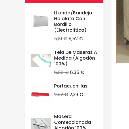
LLanda/Bandeja
Hojalata Con
Bordillo
(electrolítica)
Precio
Precio
5,81 €
5,52 €
base
Tela De Maseras A
Medida (algodón
100%)
Precio
Precio
6,68 €
6,35 €
base
Portacuchillas
Precio
Precio
2,52 €
2,39 €
base
Masera
Confeccionada
Algodón 100%