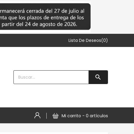
Lista De Deseos(0)

Mi carrito -
0 artículos