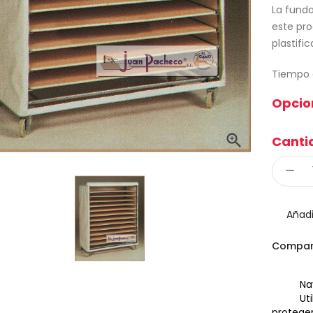
La funda
este pro
plastifi
Tiempo e
Opcio

Canti
Añadi
Compar
Na
Ut
proteger