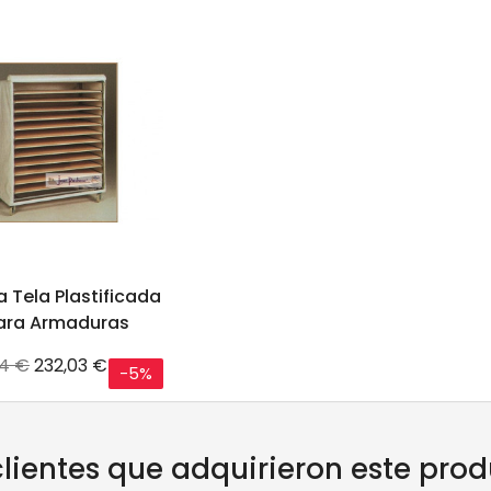
 Tela Plastificada
ara Armaduras
o
Precio
4 €
232,03 €
-5%
clientes que adquirieron este pr