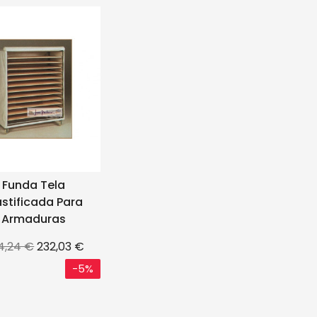
Funda Tela
astificada Para
Armaduras
ecio
Precio
4,24 €
232,03 €
se
-5%