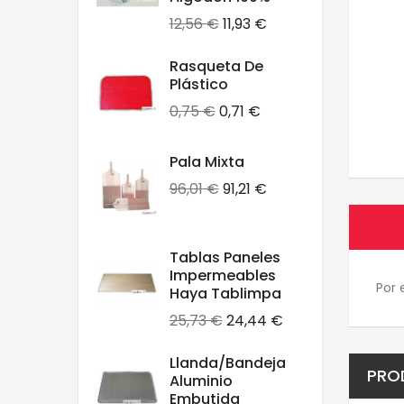
Precio
Precio
12,56 €
11,93 €
base
Rasqueta De
Plástico
Precio
Precio
0,75 €
0,71 €
base
Pala Mixta
Precio
Precio
96,01 €
91,21 €
base
Tablas Paneles
Impermeables
Por 
Haya Tablimpa
Precio
Precio
25,73 €
24,44 €
base
Llanda/bandeja
PRO
Aluminio
Embutida