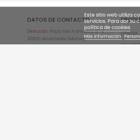
Este sitio web utiliza 
DATOS DE CONTACTO
PROD
servicios. Para dar su
política de cookies
Dirección:
Plaza San Francisco, Nº 4
Ofertas
Más información
Persona
30820 Alcantarilla (Murcia)
Novedad
España
Los más
Teléfono:
(+34) 968 89 70 77
Horario:
de 7:30 a 15:30 de lunes a
viernes.
Horario de verano:
de 7:30 a 14:30 de
lunes a viernes.
Email:
comercial@juanpacheco.com